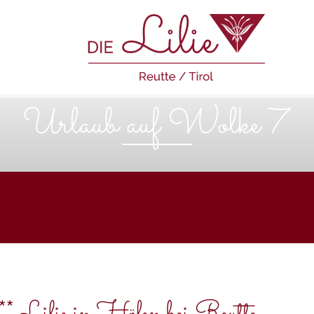
Urlaub auf Wolke 7
 Lilie in Höfen bei Reutte