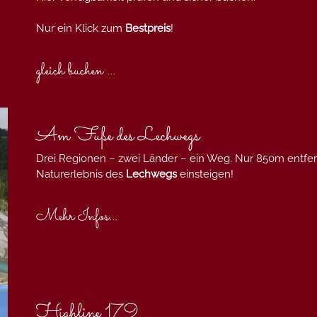
Nur ein Klick zum
Bestpreis
!
gleich buchen ...
Am Fuße des Lechwegs
Drei Regionen – zwei Länder – ein Weg. Nur 850m entf
Naturerlebnis des
Lechwegs
einsteigen!
Mehr Infos...
Highline 179