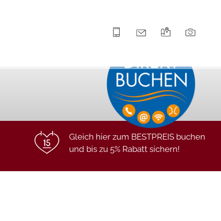
+43 5672 63211
info@hotel-lilie.at
Anreise
Bilde
Gleich hier zum BESTPREIS buchen
und bis zu 5% Rabatt sichern!