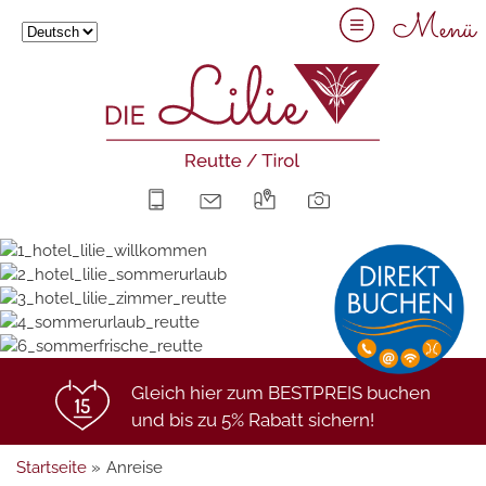
Menü
+43 5672 63211
info@hotel-lilie.at
Anreise
Bilder
Gleich hier zum BESTPREIS buchen
und bis zu 5% Rabatt sichern!
Startseite
»
Anreise