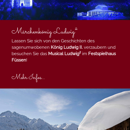
Märchenkönig Ludwig²
Lassen Sie sich von den Geschichten des
sagenumwobenen
König Ludwig II.
verzaubern und
besuchen Sie das
Musical Ludwig²
im
Festspielhaus
Füssen
!
Mehr Infos...