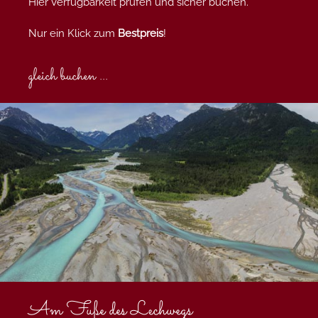
Hier Verfügbarkeit prüfen und sicher buchen.
Nur ein Klick zum
Bestpreis
!
gleich buchen ...
Am Fuße des Lechwegs