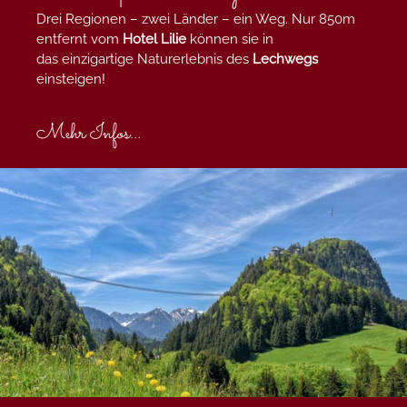
Drei Regionen – zwei Länder – ein Weg. Nur 850m
entfernt vom
Hotel Lilie
können sie in
das einzigartige Naturerlebnis des
Lechwegs
einsteigen!
Mehr Infos...