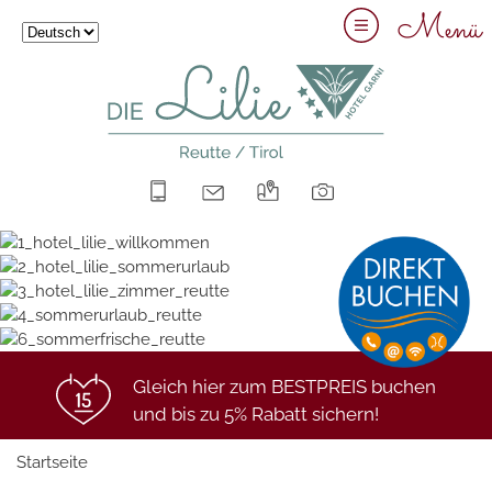
Menü
+43 5672 63211
info@hotel-lilie.at
Anreise
Bilder
Gleich hier zum BESTPREIS buchen
und bis zu 5% Rabatt sichern!
Startseite