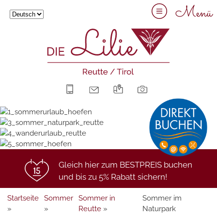
Menü
+43 5672 63211
info@hotel-lilie.at
Anreise
Bilder
Gleich hier zum BESTPREIS buchen
und bis zu 5% Rabatt sichern!
Startseite
Sommer
Sommer in
Sommer im
»
»
Reutte
»
Naturpark