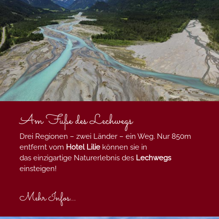
Am Fuße des Lechwegs
Drei Regionen – zwei Länder – ein Weg. Nur 850m
entfernt vom
Hotel Lilie
können sie in
das einzigartige Naturerlebnis des
Lechwegs
einsteigen!
Mehr Infos...