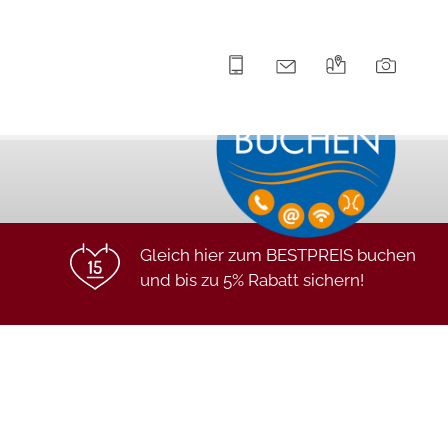
+43 5672 63211
info@hotel-lilie.at
Anreise
Bilde
Gleich hier zum BESTPREIS buchen
und bis zu 5% Rabatt sichern!