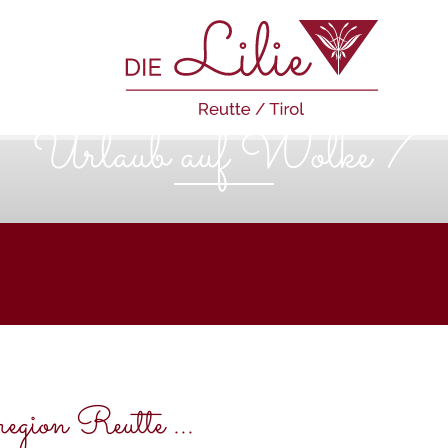
Urlaub auf Wolke 7
gion Reutte ...