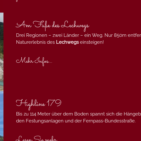
Am Fuße des Lechwegs
Drei Regionen – zwei Länder – ein Weg. Nur 850m entf
Naturerlebnis des
Lechwegs
einsteigen!
Mehr Infos...
Highline 179
Bis zu 114 Meter über dem Boden spannt sich die Hängeb
den Festungsanlagen und der Fernpass-Bundesstraße.
Lesen Sie mehr ...