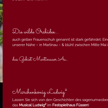
Die wilde Orchidee...
auch gelber Frauenschuh genannt ist stark gefährdet. Ei
unserer Nähe – in Martinau – & blüht zwischen Mitte Mai &
das Gebiet Martinauer Au
...
Märchenkönig Ludwig²
Lassen Sie sich von den Geschichten des sagenumwob
das
Musical Ludwig²
im
Festspielhaus Füssen
!